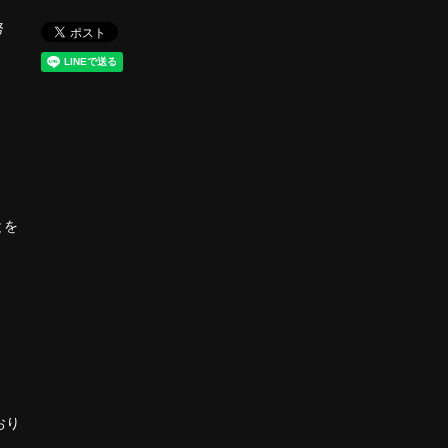
努
とを
おり